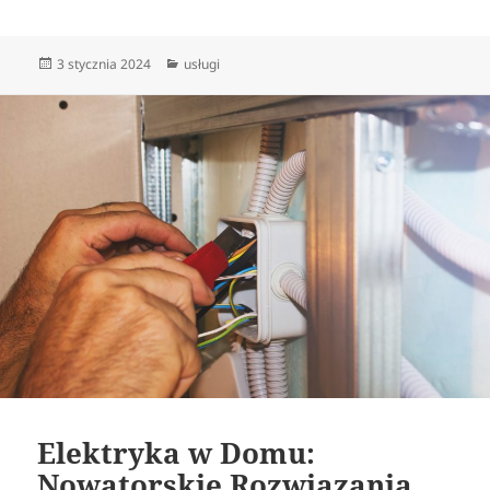
Data
Kategorie
3 stycznia 2024
usługi
publikacji
Elektryka w Domu:
Nowatorskie Rozwiązania