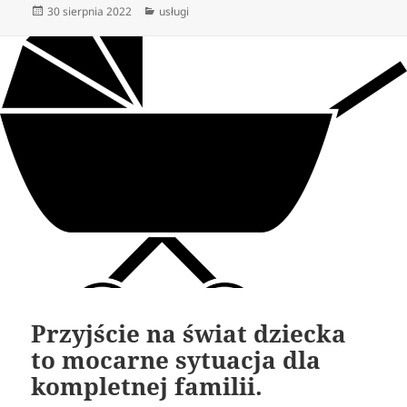
Data
Kategorie
30 sierpnia 2022
usługi
publikacji
Przyjście na świat dziecka
to mocarne sytuacja dla
kompletnej familii.