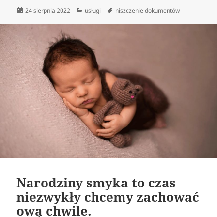
Data
Kategorie
Tagi
24 sierpnia 2022
usługi
niszczenie dokumentów
publikacji
Narodziny smyka to czas
niezwykły chcemy zachować
ową chwile.