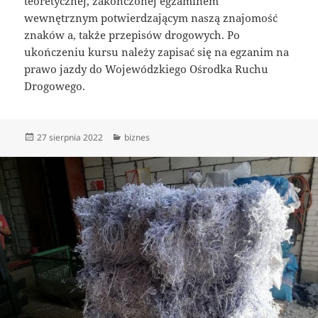
teoretycznej, zakończonej egzaminem
wewnętrznym potwierdzającym naszą znajomość
znaków a, także przepisów drogowych. Po
ukończeniu kursu należy zapisać się na egzanim na
prawo jazdy do Wojewódzkiego Ośrodka Ruchu
Drogowego.
Data
Kategorie
27 sierpnia 2022
biznes
publikacji