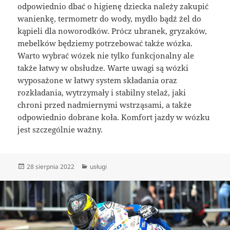
odpowiednio dbać o higienę dziecka należy zakupić
wanienkę, termometr do wody, mydło bądź żel do
kąpieli dla noworodków. Prócz ubranek, gryzaków,
mebelków będziemy potrzebować także wózka.
Warto wybrać wózek nie tylko funkcjonalny ale
także łatwy w obsłudze. Warte uwagi są wózki
wyposażone w łatwy system składania oraz
rozkładania, wytrzymały i stabilny stelaż, jaki
chroni przed nadmiernymi wstrząsami, a także
odpowiednio dobrane koła. Komfort jazdy w wózku
jest szczególnie ważny.
Data
Kategorie
28 sierpnia 2022
usługi
publikacji