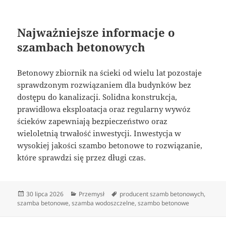
Najważniejsze informacje o
szambach betonowych
Betonowy zbiornik na ścieki od wielu lat pozostaje
sprawdzonym rozwiązaniem dla budynków bez
dostępu do kanalizacji. Solidna konstrukcja,
prawidłowa eksploatacja oraz regularny wywóz
ścieków zapewniają bezpieczeństwo oraz
wieloletnią trwałość inwestycji. Inwestycja w
wysokiej jakości szambo betonowe to rozwiązanie,
które sprawdzi się przez długi czas.
Data
Kategorie
Tagi
30 lipca 2026
Przemysł
producent szamb betonowych
,
publikacji
szamba betonowe
,
szamba wodoszczelne
,
szambo betonowe