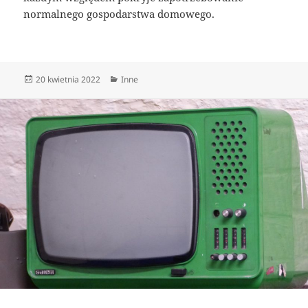
normalnego gospodarstwa domowego.
Data
Kategorie
20 kwietnia 2022
Inne
publikacji