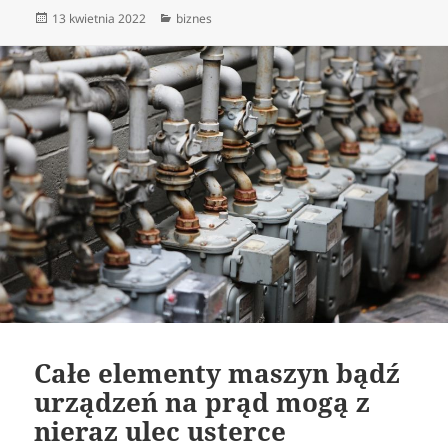
Data
Kategorie
13 kwietnia 2022
biznes
publikacji
Całe elementy maszyn bądź
urządzeń na prąd mogą z
nieraz ulec usterce