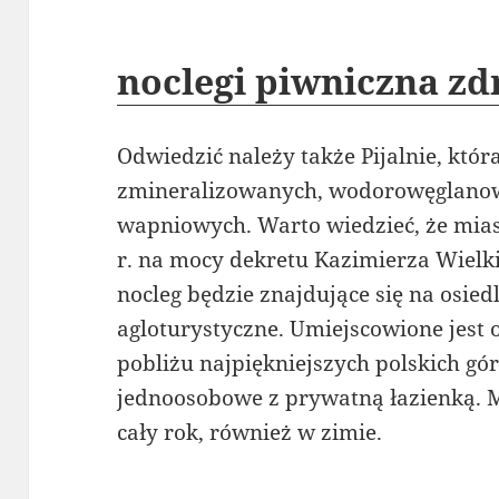
noclegi piwniczna zd
Odwiedzić należy także Pijalnie, któ
zmineralizowanych, wodorowęglano
wapniowych. Warto wiedzieć, że mia
r. na mocy dekretu Kazimierza Wiel
nocleg będzie znajdujące się na osi
agloturystyczne. Umiejscowione jes
pobliżu najpiękniejszych polskich gór
jednoosobowe z prywatną łazienką. M
cały rok, również w zimie.