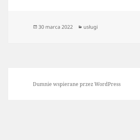
Data
Kategorie
30 marca 2022
usługi
publikacji
Dumnie wspierane przez WordPress