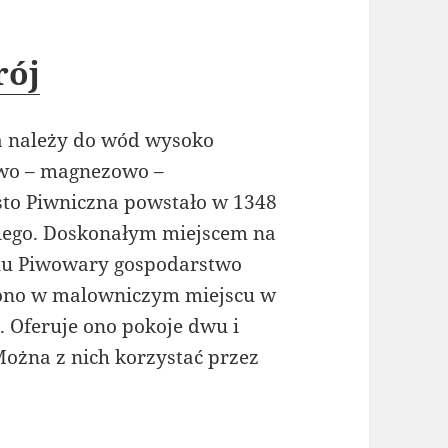
rój
ra należy do wód wysoko
wo – magnezowo –
sto Piwniczna powstało w 1348
kiego. Doskonałym miejscem na
edlu Piwowary gospodarstwo
t ono w malowniczym miejscu w
. Oferuje ono pokoje dwu i
ożna z nich korzystać przez